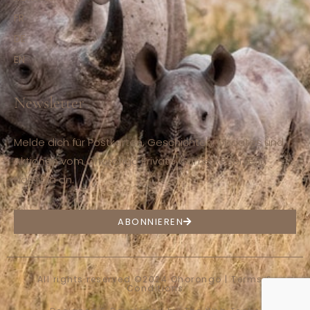
FR
DE
EN
Newsletter
Melde dich für Postkarten, Geschichten, Updates und
Aktionen vom Ohorongo Private Game Reserve in
Namibia an.
ABONNIEREN
All rights reserved ©2024 Ohorongo |
Terms &
Conditions