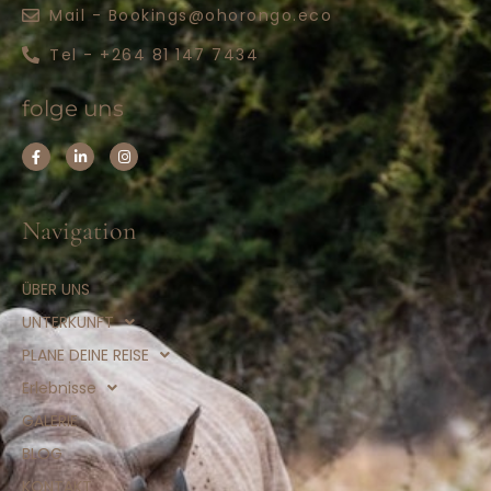
Mail - Bookings@ohorongo.eco
Tel - +264 81 147 7434
folge uns
Navigation
ÜBER UNS
UNTERKUNFT
PLANE DEINE REISE
Erlebnisse
GALERIE
BLOG
KONTAKT