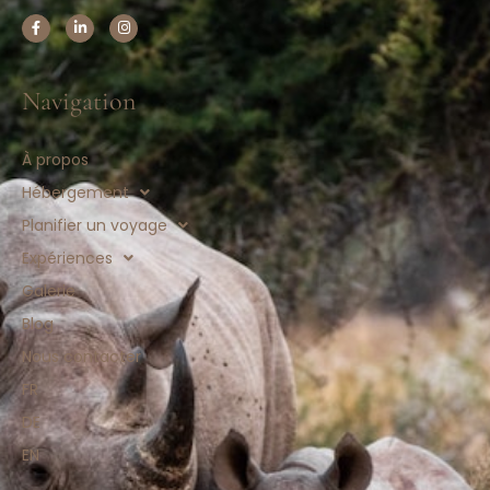
Navigation
À propos
Hébergement
Planifier un voyage
Expériences
Galerie
Blog
Nous contacter
FR
DE
EN