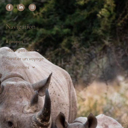
Navigation
À propos
Hébergement
Planifier un voyage
Expériences
Galerie
Blog
Nous contacter
FR
DE
EN