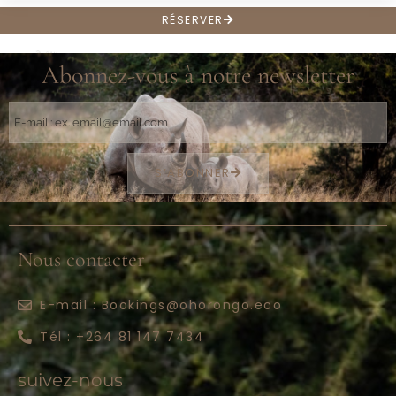
TV
RÉSERVER
Abonnez-vous à notre newsletter
S’ABONNER
Nous contacter
E-mail : Bookings@ohorongo.eco
Tél : +264 81 147 7434
suivez-nous