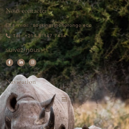
Nous contacter
E-mail : Bookings@ohorongo.eco
Tél : +264 81 147 7434
suivez-nous
Navigation
À propos
Hébergement
Newsletter
Planifier un voyage