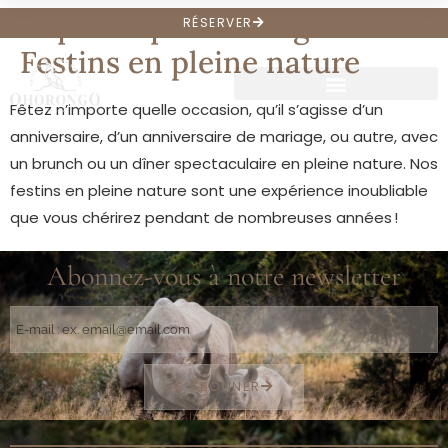
Pique-niques sauvages -
RÉSERVER
Festins en pleine nature
Fêtez n’importe quelle occasion, qu’il s’agisse d’un
anniversaire, d’un anniversaire de mariage, ou autre, avec
un brunch ou un dîner spectaculaire en pleine nature. Nos
festins en pleine nature sont une expérience inoubliable
que vous chérirez pendant de nombreuses années !
Abonnez-vous à notre newsletter
S’ABONNER