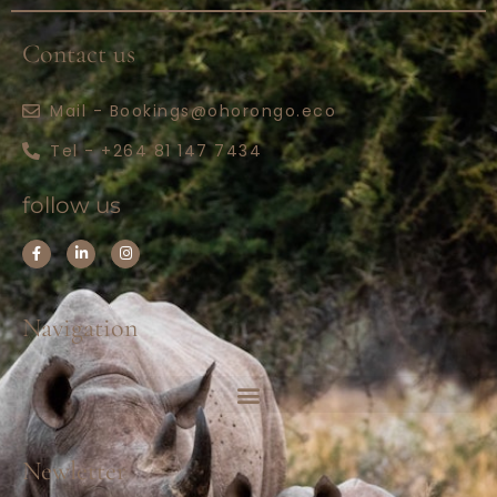
Contact us
Mail - Bookings@ohorongo.eco
Tel - +264 81 147 7434
follow us
Navigation
About us
Accommodation
Newletter
Plan a Trip