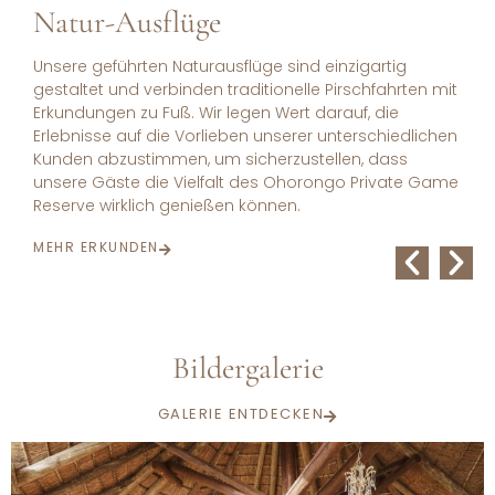
Mahlzeiten in der Natur - Feste in
der Wildnis
Feiere Deine besonderen Momente, sei es ein
Geburtstag, ein Jahrestag oder ein anderer wichtiger
Anlass, mit einem spektakulären Brunch oder
Abendessen inmitten der Natur. Unsere Wilderness
Feasts sorgen für ein unvergessliches Erlebnis, das Dir
noch lange in Erinnerung bleiben wird!
MEHR ERKUNDEN
Bildergalerie
GALERIE ENTDECKEN