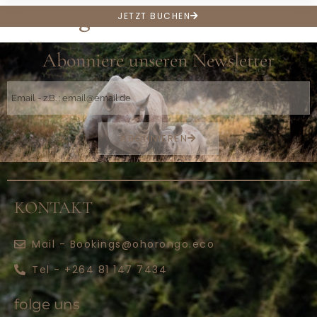
Board games
JETZT BUCHEN
Abonniere unseren Newsletter
ABONNIEREN
KONTAKT
Mail - Bookings@ohorongo.eco
Tel - +264 81 147 7434
folge uns