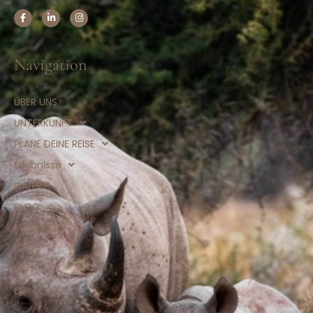
Navigation
ÜBER UNS
UNTERKUNFT
PLANE DEINE REISE
Erlebnisse
GALERIE
BLOG
KONTAKT
FR
DE
EN