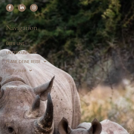
Navigation
ÜBER UNS
UNTERKUNFT
PLANE DEINE REISE
Erlebnisse
GALERIE
BLOG
KONTAKT
FR
DE
EN