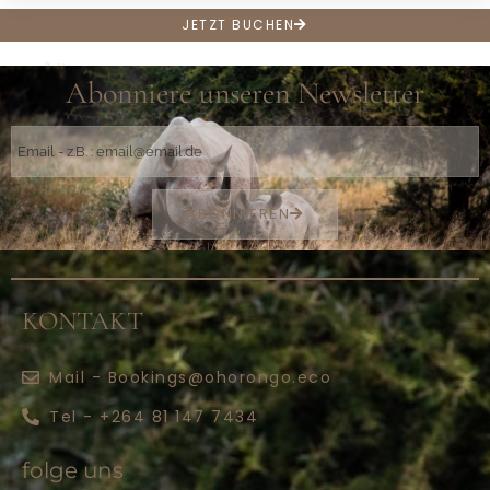
Coffee
JETZT BUCHEN
Abonniere unseren Newsletter
ABONNIEREN
KONTAKT
Mail - Bookings@ohorongo.eco
Tel - +264 81 147 7434
folge uns