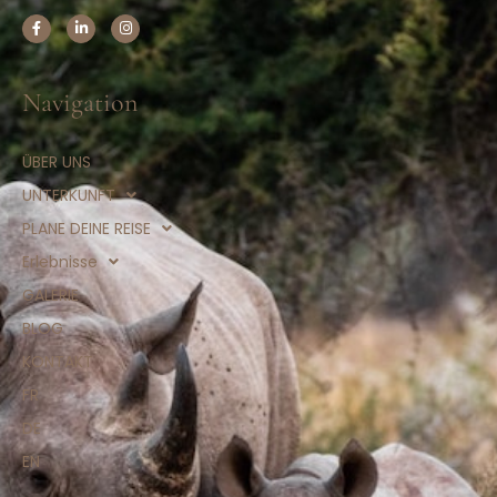
Navigation
ÜBER UNS
UNTERKUNFT
PLANE DEINE REISE
Erlebnisse
GALERIE
BLOG
KONTAKT
FR
DE
EN