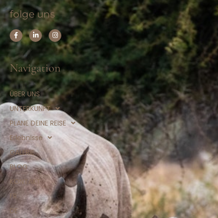
folge uns
Navigation
ÜBER UNS
UNTERKUNFT
PLANE DEINE REISE
Erlebnisse
GALERIE
BLOG
KONTAKT
FR
DE