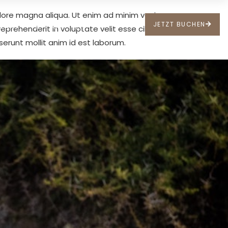
olore magna aliqua. Ut enim ad minim veniam,
JETZT BUCHEN
TAKT
FR
DE
EN
reprehenderit in voluptate velit esse cillum
serunt mollit anim id est laborum.