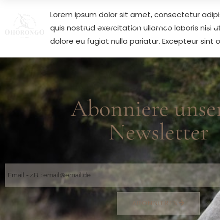
Lorem ipsum dolor sit amet, consectetur adipi
ÜBER UNS
UNTERKUNFT
PLANE
quis nostrud exercitation ullamco laboris nisi 
dolore eu fugiat nulla pariatur. Excepteur sint
Abonniere unse
Newsletter
ABONNIEREN