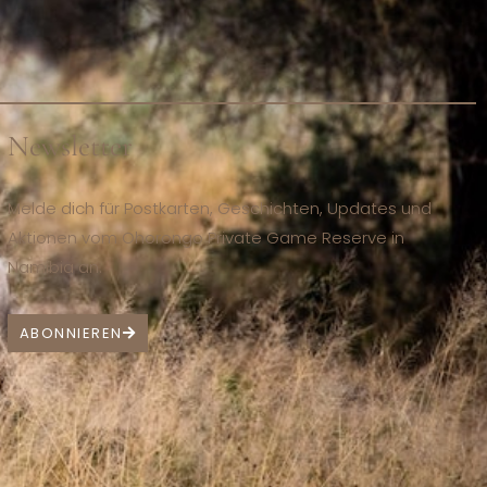
Newsletter
Melde dich für Postkarten, Geschichten, Updates und
Aktionen vom Ohorongo Private Game Reserve in
Namibia an.
ABONNIEREN