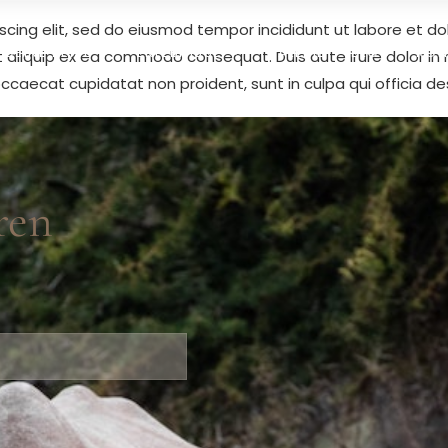
scing elit, sed do eiusmod tempor incididunt ut labore et d
 DEINE REISE
ERLEBNISSE
GALERIE
BLOG
KON
ut aliquip ex ea commodo consequat. Duis aute irure dolor in 
 occaecat cupidatat non proident, sunt in culpa qui officia de
ren