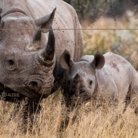
Navigation
ÜBER UNS
UNTERKUNFT
PLANE DEINE REISE
Erlebnisse
GALERIE
BLOG
KONTAKT
FR
DE