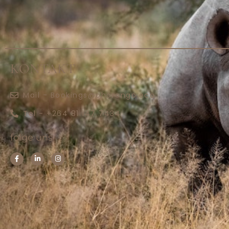
KONTAKT
Mail - Bookings@ohorongo.eco
Tel - +264 81 147 7434
folge uns