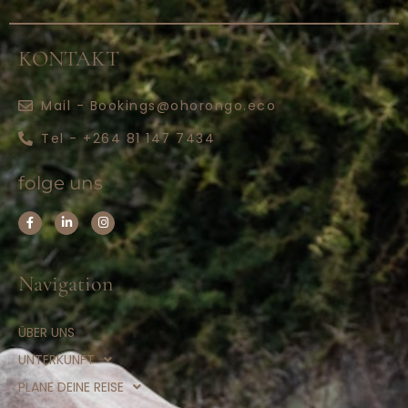
KONTAKT
Mail - Bookings@ohorongo.eco
Tel - +264 81 147 7434
folge uns
Navigation
ÜBER UNS
UNTERKUNFT
PLANE DEINE REISE