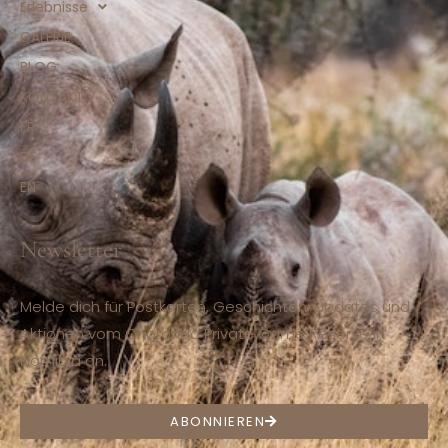
Erlebnisse
GALERIE
BLOG
KONTAKT
FR
DE
EN
Newsletter
Melde dich für Postkarten, Geschichten, Updates und
Aktionen vom Ohorongo Private Game Reserve in
Namibia an.
ABONNIEREN