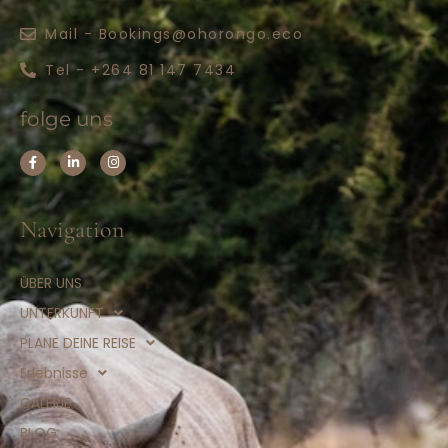
Mail - Bookings@ohorongo.eco
Tel - +264 81 147 7434
folge uns
Navigation
ÜBER UNS
UNTERKUNFT
PLANE DEINE REISE
Erlebnisse
GALERIE
BLOG