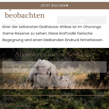
Spitzmaulnashorn
JETZT BUCHEN
beobachten
Einer der seltensten Dickhäuter Afrikas ist im Ohorongo
Game Reserve zu sehen. Diese kraftvolle tierische
Begegnung wird einen bleibenden Eindruck hinterlassen.
Abonniere unseren Newsletter
ABONNIEREN
KONTAKT