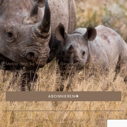
KONTAKT
FR
DE
EN
Newsletter
Melde dich für Postkarten, Geschichten, Updates und
Aktionen vom Ohorongo Private Game Reserve in
Namibia an.
ABONNIEREN
All rights reserved ©2024 Ohorongo |
Terms &
Conditions