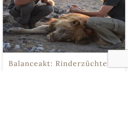
Balanceakt: Rinderzüchter
Und Löwen Im Norden
Namibias
In den rauen und abgelegenen Landschaften
Nordnamibias entfaltet sich ein zarter Tanz zwischen
zwei sehr unterschiedlichen Welten – den
Viehzüchtern und den majestätischen Löwen. Bei
diesem Tanz geht es jedoch nicht um Harmonie,