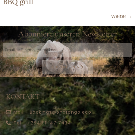
BBQ grill
Weiter
→
Abonniere unseren Newsletter
ABONNIEREN
KONTAKT
Mail - Bookings@ohorongo.eco
Tel - +264 81 147 7434