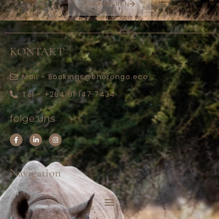
ABONNIEREN
KONTAKT
Mail - Bookings@ohorongo.eco
Tel - +264 81 147 7434
folge uns
Navigation
ÜBER UNS